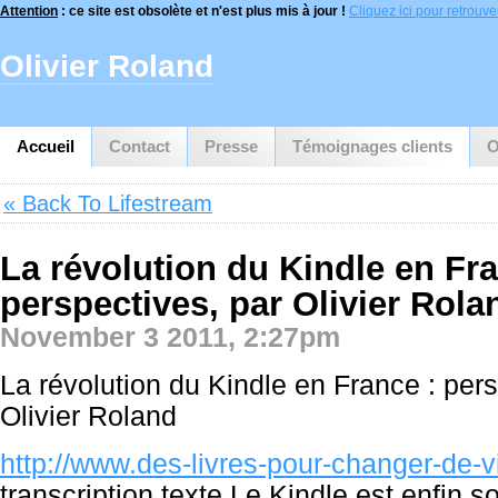
Attention
: ce site est obsolète et n'est plus mis à jour !
Cliquez ici pour retrouver 
Olivier Roland
Accueil
Contact
Presse
Témoignages clients
O
« Back To Lifestream
La révolution du Kindle en Fra
perspectives, par Olivier Rola
November 3 2011, 2:27pm
La révolution du Kindle en France : pers
Olivier Roland
http://www.des-livres-pour-changer-de-vi
transcription texte Le Kindle est enfin s