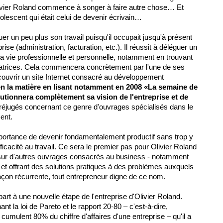
livier Roland commence à songer à faire autre chose… Et
adolescent qui était celui de devenir écrivain…
r un peu plus son travail puisqu'il occupait jusqu'à présent
ise (administration, facturation, etc.). Il réussit à déléguer un
 sa vie professionnelle et personnelle, notamment en trouvant
atrices. Cela commencera concrètement par l'une de ses
écouvrir un site Internet consacré au développement
en la matière en lisant notamment en 2008 «La semaine de
utionnera complètement sa vision de l'entreprise et de
préjugés concernant ce genre d'ouvrages spécialisés dans le
sent.
importance de devenir fondamentalement productif sans trop y
icacité au travail. Ce sera le premier pas pour Olivier Roland
a sur d'autres ouvrages consacrés au business - notamment
et offrant des solutions pratiques à des problèmes auxquels
açon récurrente, tout entrepreneur digne de ce nom.
rt à une nouvelle étape de l'entreprise d'
Olivier Roland
.
nt la loi de Pareto et le rapport 20-80 – c'est-à-dire,
cumulent 80% du chiffre d'affaires d'une entreprise – qu'il a