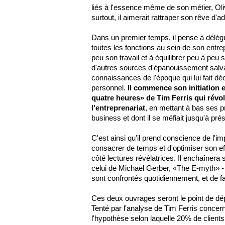
liés à l'essence même de son métier, O
surtout, il aimerait rattraper son rêve d'
Dans un premier temps, il pense à délégue
toutes les fonctions au sein de son entrepr
peu son travail et à équilibrer peu à peu
d'autres sources d'épanouissement salv
connaissances de l'époque qui lui fait d
personnel.
Il commence son initiation 
quatre heures» de Tim Ferris qui révol
l'entreprenariat
, en mettant à bas ses 
business et dont il se méfiait jusqu'à pré
C'est ainsi qu'il prend conscience de l'
consacrer de temps et d'optimiser son eff
côté lectures révélatrices. Il enchaîner
celui de Michael Gerber, «The E-myth» - 
sont confrontés quotidiennement, et de f
Ces deux ouvrages seront le point de dépa
Tenté par l'analyse de Tim Ferris concerna
l'hypothèse selon laquelle 20% de clients 