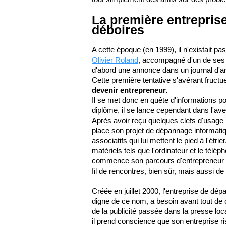
La première entrepris
déboires
A cette époque (en 1999), il n'existait p
Olivier Roland
, accompagné d'un de ses
d'abord une annonce dans un journal d'a
Cette première tentative s'avérant fruct
devenir entrepreneur.
Il se met donc en quête d'informations pou
diplôme, il se lance cependant dans l'ave
Après avoir reçu quelques clefs d'usag
place son projet de dépannage informatiqu
associatifs qui lui mettent le pied à l'étri
matériels tels que l'ordinateur et le télé
commence son parcours d'entrepreneur en
fil de rencontres, bien sûr, mais aussi d
Créée en juillet 2000, l'entreprise de dé
digne de ce nom, a besoin avant tout de c
de la publicité passée dans la presse loc
il prend conscience que son entreprise ri