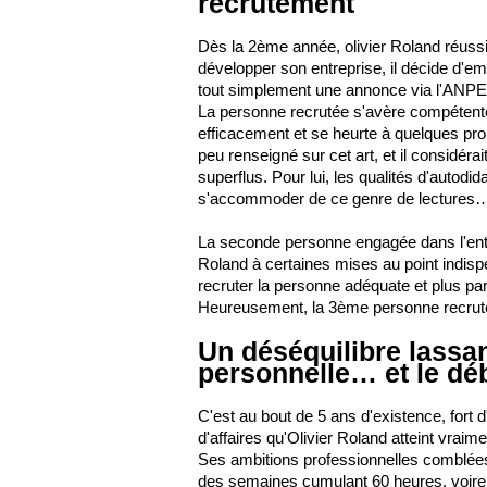
recrutement
Dès la 2ème année, olivier Roland réuss
développer son entreprise, il décide d'
tout simplement une annonce via l'ANPE
La personne recrutée s'avère compéten
efficacement et se heurte à quelques pro
peu renseigné sur cet art, et il considéra
superflus. Pour lui, les qualités d'autodid
s'accommoder de ce genre de lectures
La seconde personne engagée dans l'entrep
Roland à certaines mises au point indisp
recruter la personne adéquate et plus par
Heureusement, la 3ème personne recruté
Un déséquilibre lassan
personnelle… et le dé
C'est au bout de 5 ans d'existence, fort d
d'affaires qu'Olivier Roland atteint vraime
Ses ambitions professionnelles comblée
des semaines cumulant 60 heures, voire 