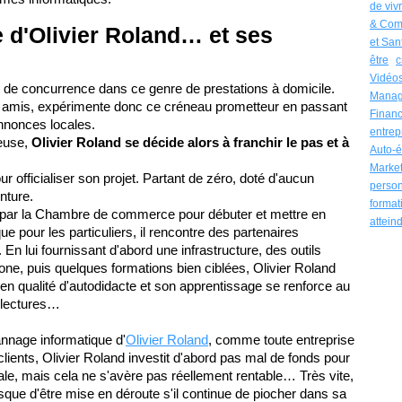
de viv
& Com
e d'Olivier Roland… et ses
et San
être
c
Vidéo
as de concurrence dans ce genre de prestations à domicile.
Manag
 amis, expérimente donc ce créneau prometteur en passant
Financ
nnonces locales.
entrep
ueuse,
Olivier Roland se décide alors à franchir le pas et à
Auto-é
Market
r officialiser son projet. Partant de zéro, doté d'aucun
person
nture.
format
e par la Chambre de commerce pour débuter et mettre en
atteind
e pour les particuliers, il rencontre des partenaires
er. En lui fournissant d'abord une infrastructure, des outils
phone, puis quelques formations bien ciblées, Olivier Roland
 qualité d'autodidacte et son apprentissage se renforce au
e lectures…
pannage informatique d'
Olivier Roland
, comme toute entreprise
lients, Olivier Roland investit d'abord pas mal de fonds pour
ale, mais cela ne s'avère pas réellement rentable… Très vite,
sque d'être mise en déroute s'il continue de piocher dans sa