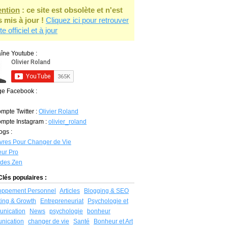
ention
: ce site est obsolète et n'est
s mis à jour !
Cliquez ici pour retrouver
ite officiel et à jour
îne Youtube :
ge Facebook :
mpte Twitter :
Olivier Roland
mpte Instagram :
olivier_roland
ogs :
vres Pour Changer de Vie
ur Pro
udes Zen
lés populaires :
oppement Personnel
Articles
Blogging & SEO
ing & Growth
Entrepreneuriat
Psychologie et
nication
News
psychologie
bonheur
nication
changer de vie
Santé
Bonheur et Art