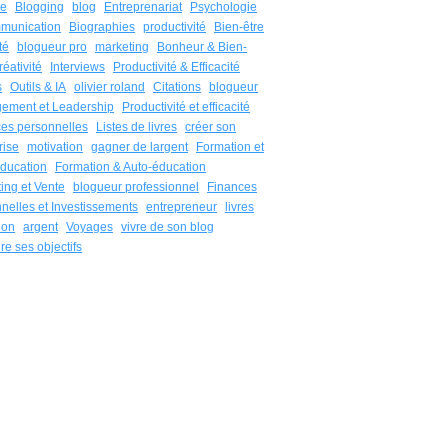
re
Blogging
blog
Entreprenariat
Psychologie
munication
Biographies
productivité
Bien-être
té
blogueur pro
marketing
Bonheur & Bien-
réativité
Interviews
Productivité & Efficacité
s
Outils & IA
olivier roland
Citations
blogueur
ement et Leadership
Productivité et efficacité
es personnelles
Listes de livres
créer son
rise
motivation
gagner de largent
Formation et
ducation
Formation & Auto-éducation
ing et Vente
blogueur professionnel
Finances
nelles et Investissements
entrepreneur
livres
ion
argent
Voyages
vivre de son blog
re ses objectifs