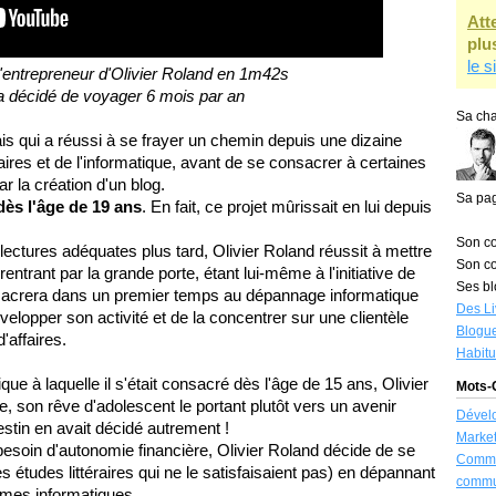
Att
plu
le s
 d'entrepreneur d'Olivier Roland en 1m42s
l a décidé de voyager 6 mois par an
Sa cha
is qui a réussi à se frayer un chemin depuis une dizaine
ires et de l'informatique, avant de se consacrer à certaines
ar la création d'un blog.
Sa pa
dès l'âge de 19 ans
. En fait, ce projet mûrissait en lui depuis
Son co
lectures adéquates plus tard, Olivier Roland réussit à mettre
Son co
entrant par la grande porte, étant lui-même à l'initiative de
Ses bl
onsacrera dans un premier temps au dépannage informatique
Des Li
velopper son activité et de la concentrer sur une clientèle
Blogue
'affaires.
Habit
ique à laquelle il s'était consacré dès l'âge de 15 ans, Olivier
Mots-C
re, son rêve d'adolescent le portant plutôt vers un avenir
Dével
 destin en avait décidé autrement !
Market
 besoin d'autonomie financière, Olivier Roland décide de se
Commu
es études littéraires qui ne le satisfaisaient pas) en dépannant
commu
èmes informatiques.