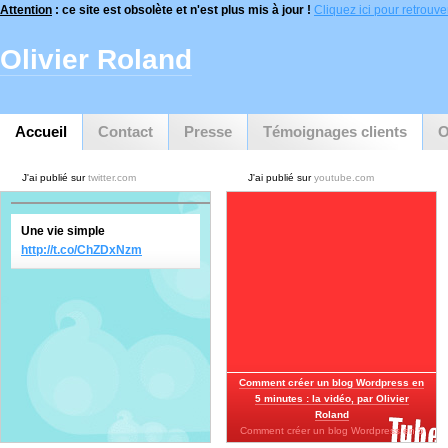
Attention
: ce site est obsolète et n'est plus mis à jour !
Cliquez ici pour retrouver 
Olivier Roland
Accueil
Contact
Presse
Témoignages clients
O
J'ai publié sur
twitter.com
J'ai publié sur
youtube.com
Une vie simple
http://t.co/ChZDxNzm
Comment créer un blog Wordpress en
5 minutes : la vidéo, par Olivier
Roland
Comment créer un blog Wordpress en 5
minutes…