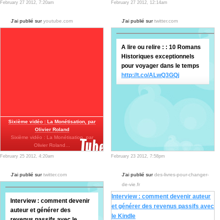
February 27 2012, 7:20am
February 27 2012, 12:14am
J'ai publié sur
youtube.com
J'ai publié sur
twitter.com
A lire ou relire : : 10 Romans
Historiques exceptionnels
pour voyager dans le temps
http://t.co/ALwQ3GQj
Sixième vidéo : La Monétisation, par
Olivier Roland
Sixième vidéo : La Monétisation, par
Olivier Roland…
February 25 2012, 4:20am
February 23 2012, 7:58pm
J'ai publié sur
twitter.com
J'ai publié sur
des-livres-pour-changer-
de-vie.fr
Interview : comment devenir auteur
Interview : comment devenir
et générer des revenus passifs avec
auteur et générer des
le Kindle
revenus passifs avec le