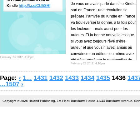
Je vous en avais parlé dans Le Kindle
Kindle
http://t.co/CLlliSHl
sort en France : une révolution se
prépare, l’arrivée du Kindle en France
va bouleverser la donne, à la fois pour
les lecteurs… mais aussi pour les
auteurs. Et la bonne nouvelle est que
si vous avez toujours rêvé d’être
auteur et que vous n’avez jamais pu
convaincre un éditeur, ou même avez
February 23 2012, 4:35pm
été découragé par la perspective de
February 23 2012, 4:10pm
devoir envoyer votre manuscrit, vous
avez votre chance aujourd’hui de
Page:
‹
1...
1431
1432
1433
1434
1435
1436
143
vendre directement vos ouvrages en
...1507
›
ligne. Aux Etats-Unis, 14 auteurs ont
déjà vendus plus d’un millions de
livres numériques sur le Kindle. Cela
Copyright © 2026 Roland Publishing, 1st Floor, Buckhurst House 42/44 Buckhurst Avenue, S
commence à arriver en France,
d’ailleurs c’est tellement dans l’air du
temps que Capital a récemment
consacré une partie de leur émission
sur le sujet. Pour en savoir plus sur la
facette “auteur” du Kindle, j’ai