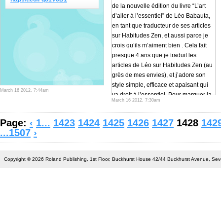
de la nouvelle édition du livre “L’art
d’aller à l’essentiel” de Léo Babauta,
en tant que traducteur de ses articles
sur Habitudes Zen, et aussi parce je
crois qu’ils m’aiment bien . Cela fait
presque 4 ans que je traduit les
articles de Léo sur Habitudes Zen (au
grès de mes envies), et j’adore son
style simple, efficace et apaisant qui
March 16 2012, 7:44am
va droit à l’essentiel. Pour marquer la
March 16 2012, 7:30am
sortie de cette nouvelle édition, je
vous livre en exclusivité mondiale
Page:
‹
1...
1423
1424
1425
1426
1427
1428
142
(n’ayons pas peur des mots) ma
...1507
›
préface sur la simplicité, le
minimalisme, et les dangers du choix
incroyable que nous offre notre
Copyright © 2026 Roland Publishing, 1st Floor, Buckhurst House 42/44 Buckhurst Avenue, S
société de consommation : Préface à
“L’art d’aller à l’essentiel” : Imaginez…
vous entrez dans un supermarché de
taille moyenne, pas très loin de chez
vous. Visualisez les dizaines et
dizaines de rayons qui s’étendent à