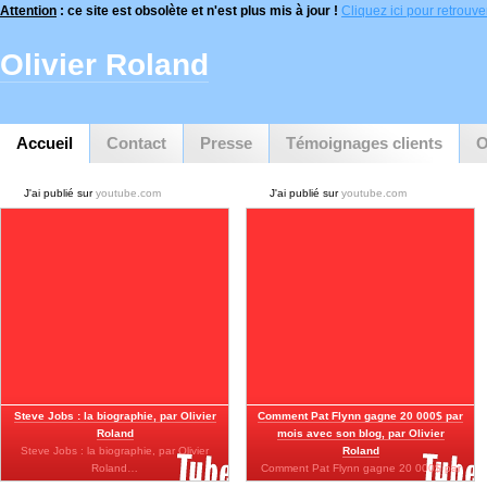
Attention
: ce site est obsolète et n'est plus mis à jour !
Cliquez ici pour retrouver 
Olivier Roland
Accueil
Contact
Presse
Témoignages clients
O
J'ai publié sur
youtube.com
J'ai publié sur
youtube.com
Steve Jobs : la biographie, par Olivier
Comment Pat Flynn gagne 20 000$ par
Roland
mois avec son blog, par Olivier
Steve Jobs : la biographie, par Olivier
Roland
Roland…
Comment Pat Flynn gagne 20 000$ par
mois…