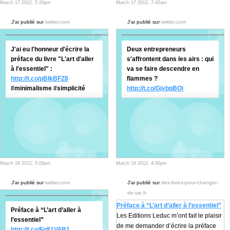
March 17 2012, 5:20pm
March 17 2012, 7:42am
J'ai publié sur
twitter.com
J'ai publié sur
twitter.com
J'ai eu l'honneur d'écrire la
Deux entrepreneurs
préface du livre "L'art d'aller
s'affrontent dans les airs : qui
à l'essentiel" :
va se faire descendre en
http://t.co/pBIkBFZ8
flammes ?
#minimalisme #simplicité
http://t.co/GjvbpBOi
March 16 2012, 5:00pm
March 16 2012, 4:00pm
J'ai publié sur
twitter.com
J'ai publié sur
des-livres-pour-changer-
de-vie.fr
Préface à “L’art d’aller à l’essentiel”
Préface à “L’art d’aller à
Les Editions Leduc m’ont fait le plaisir
l’essentiel”
de me demander d’écrire la préface
http://t.co/Fq81V6B1