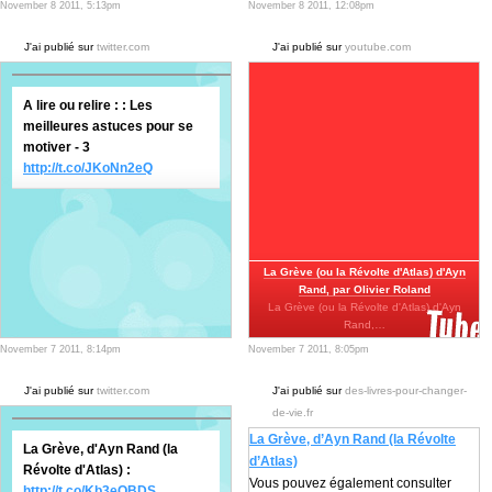
November 8 2011, 5:13pm
November 8 2011, 12:08pm
J'ai publié sur
twitter.com
J'ai publié sur
youtube.com
A lire ou relire : : Les
meilleures astuces pour se
motiver - 3
http://t.co/JKoNn2eQ
La Grève (ou la Révolte d'Atlas) d'Ayn
Rand, par Olivier Roland
La Grève (ou la Révolte d'Atlas) d'Ayn
Rand,…
November 7 2011, 8:14pm
November 7 2011, 8:05pm
J'ai publié sur
twitter.com
J'ai publié sur
des-livres-pour-changer-
de-vie.fr
La Grève, d’Ayn Rand (la Révolte
La Grève, d'Ayn Rand (la
d’Atlas)
Révolte d'Atlas) :
Vous pouvez également consulter
http://t.co/Kb3eOBDS