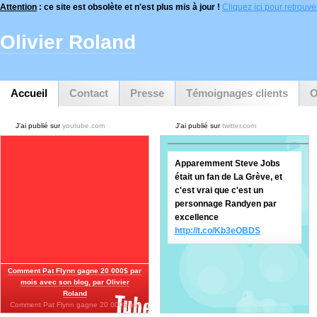
Attention
: ce site est obsolète et n'est plus mis à jour !
Cliquez ici pour retrouver 
Olivier Roland
Accueil
Contact
Presse
Témoignages clients
O
J'ai publié sur
youtube.com
J'ai publié sur
twitter.com
Apparemment Steve Jobs
était un fan de La Grève, et
c'est vrai que c'est un
personnage Randyen par
excellence
http://t.co/Kb3eOBDS
Comment Pat Flynn gagne 20 000$ par
mois avec son blog, par Olivier
Roland
Comment Pat Flynn gagne 20 000$ par
mois…