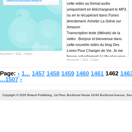
cette vidéo au format audio
uniquement en téléchargeant le MP3,
ou en le récupérant dans iTunes
directement. Acheter La Grève sur
Amazon :
Transcription texte (littérale) de la
vidéo : Bonjour et bienvenue dans
cette nouvelle vidéo du blog Des
Livres Pour Changer de Vie. Je me
November 7 2011, 3:26pm
trouve actuellement à Lille et je vous
November 7 2011, 3:25pm
fais cette vidéo rapidement pour vous
parler d’un livre exceptionnel qui vient
Page:
‹
1...
1457
1458
1459
1460
1461
1462
146
juste d’être publié officiellement en
...1507
›
France, et qui s’appelle La Grève,
d’Ayn Rand. C’est un livre dont je
vous ai déjà parlé brièvement sur mon
Copyright © 2026 Roland Publishing, 1st Floor, Buckhurst House 42/44 Buckhurst Avenue, S
blog Blogueur Pro dans mon article
sur Los Angeles, et je vous avais parlé
de ce livre en vous disant que c’était
un livre secret, inconnu en France. Eh
bien ça y est, il n’est plus secret, il a
été enfin publié en France !