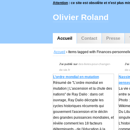
Attention
: ce site est obsolète et n'est plus mis
Olivier Roland
Accueil
Contact
Presse
Accueil
› Items tagged with Finances-personnell
J'ai publié sur
des-livres-pour-changer-
J'ai
de-vie.fr
de-v
L’ordre mondial en mutation
Nassim
Résumé de "L’ordre mondial en
penseu
mutation | L’ascension et la chute des
La vie
nations" de Ray Dalio : dans cet
entre s
ouvrage, Ray Dalio décrypte les
Photo :
cycles historiques récurrents qui
Wikim
gouvernent l'ascension et le déclin
Du Lib
des grandes puissances mondiales, et
singul
révèle comment les 18 facteurs
L'histo
déterminants - de l'éducation à la
commen