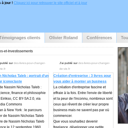
 à jour !
Cliquez ici pour retrouver le site officiel et à jour
Témoignages clients
Olivier Roland
Conférences
Tou
es-et-Investissements
 publié sur
des-livres-pour-changer-
J'ai publié sur
des-livres-pour-changer-
ie.fr
de-vie.fr
 Nicholas Taleb : portrait d’un
Création d’entreprise : 3 livres pour
r iconoclaste
vous aider à monter un business
 de Nassim Nicholas Taleb :
La création d'entreprise fascine et
cience, finance et philosophie
effraie à la fois. Entre l'envie de liberté
 Eirikso, CC BY-SA 2.0, via
et la peur de l'inconnu, nombreux sont
edia Commons
ceux qui rêvent de créer leur propre
an à New York : le parcours
business mais ne savent pas par où
ier de Nassim Nicholas Taleb
commencer.
ire de Nassim Nicholas Taleb
Que vous souhaitiez devenir
ce le 12 septembre 1960,
freelance, développer une petite