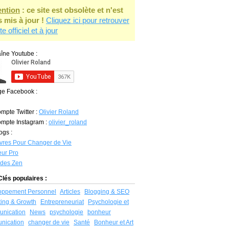
ention
: ce site est obsolète et n'est
s mis à jour !
Cliquez ici pour retrouver
ite officiel et à jour
îne Youtube :
ge Facebook :
mpte Twitter :
Olivier Roland
mpte Instagram :
olivier_roland
ogs :
vres Pour Changer de Vie
ur Pro
udes Zen
lés populaires :
oppement Personnel
Articles
Blogging & SEO
ing & Growth
Entrepreneuriat
Psychologie et
nication
News
psychologie
bonheur
nication
changer de vie
Santé
Bonheur et Art