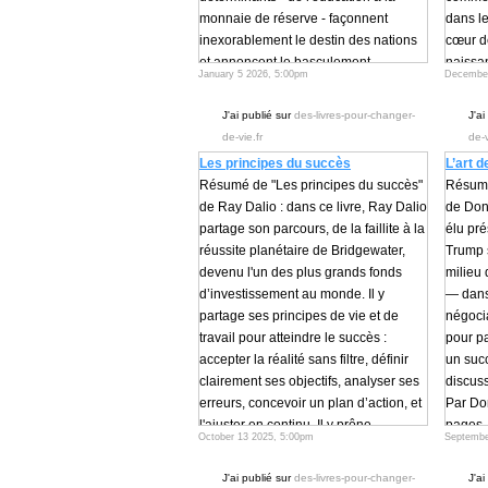
monnaie de réserve - façonnent
dans le
inexorablement le destin des nations
cœur d
et annoncent le basculement
naissa
January 5 2026, 5:00pm
December
géopolitique actuel entre les États-
orthod
Unis et la Chine.
dès l'e
J'ai publié sur
des-livres-pour-changer-
J'ai
Par Ray Dalio, 2024, 534 pages.
destin 
de-vie.fr
de-v
Titre original : "Principles for Dealing
Son pèr
Les principes du succès
L’art d
with the Changing World Order: Why
exerce
Résumé de "Les principes du succès"
Résumé 
Nations Succeed or Fail", 2021, 576
anthro
de Ray Dalio : dans ce livre, Ray Dalio
de Dona
pages.
Ghosn, 
partage son parcours, de la faillite à la
élu pré
Chronique et résumé de "L’ordre
politiq
réussite planétaire de Bridgewater,
Trump s
mondial en mutation | L’ascension et
arrière
devenu l'un des plus grands fonds
milieu 
la chute des nations" de Ray Dalio
deux ét
d’investissement au monde. Il y
— dans 
PARTIE I - COMMENT LE MONDE
paterne
partage ses principes de vie et de
négocia
FONCTIONNE
Cour co
travail pour atteindre le succès :
pour pa
Introduction
ascend
accepter la réalité sans filtre, définir
un suc
L’introduction du livre "L’ordre mondial
famille
clairement ses objectifs, analyser ses
discus
en mutation" nous plonge d'emblée
intelle
erreurs, concevoir un plan d’action, et
Par Do
dans une réflexion : les temps qui
Mais l'
l'ajuster en continu. Il y prône
pages.
viennent seront radicalement
1975. L
October 13 2025, 5:00pm
Septembe
l'"honnêteté radicale" et la
Titre or
différents de ceux que nous avons
et boul
"méritocratie des idées" pour instaurer
1987.
connus, bien qu'ils ressemblent à
l'exist
J'ai publié sur
des-livres-pour-changer-
J'ai