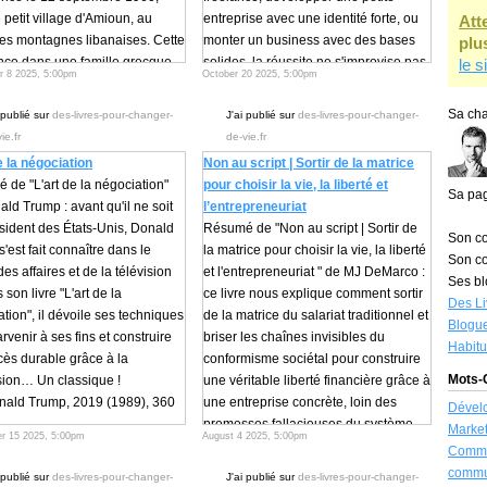
 petit village d'Amioun, au
entreprise avec une identité forte, ou
Att
es montagnes libanaises. Cette
monter un business avec des bases
plu
nce dans une famille grecque
solides, la réussite ne s'improvise pas.
le s
 8 2025, 5:00pm
October 20 2025, 5:00pm
oxe de notables locaux forge
Elle nécessite une préparation
nfance son rapport singulier au
minutieuse, une stratégie claire et les
Sa cha
 publié sur
des-livres-pour-changer-
J'ai publié sur
des-livres-pour-changer-
et à l'imprévu.
bons outils pour éviter les pièges
ie.fr
de-vie.fr
e, le docteur Najib Taleb,
courants.
e la négociation
Non au script | Sortir de la matrice
 comme oncologue et
J'ai donc sélectionné trois livres qui
de "L'art de la négociation"
pour choisir la vie, la liberté et
pologue. Sa mère, Minerva
abordent tous la création d'entreprise
Sa pa
ld Trump : avant qu'il ne soit
l’entrepreneuriat
appartient à une illustre lignée
mais sous des angles
sident des États-Unis, Donald
Résumé de "Non au script | Sortir de
ue : son grand-père et son
complémentaires : le premier vous
Son co
'est fait connaître dans le
la matrice pour choisir la vie, la liberté
-grand-père maternels ont tous
guide dans l'aventure du freelancing
Son co
des affaires et de la télévision
et l'entrepreneuriat " de MJ DeMarco :
é ministres au Liban. Du côté
et de l'indépendance, le second vous
Ses bl
son livre "L'art de la
ce livre nous explique comment sortir
l, son grand-père fut juge à la
apprend à construire une marque forte
Des Li
tion", il dévoile ses techniques
de la matrice du salariat traditionnel et
nstitutionnelle libanaise. Cette
pour votre petite entreprise, tandis que
Blogue
rvenir à ses fins et construire
briser les chaînes invisibles du
ance prestigieuse place la
le troisième vous donne une méthode
Habit
cès durable grâce à la
conformisme sociétal pour construire
 Taleb au centre de l'élite
rigoureuse pour évaluer la viabilité de
Mots-C
sion… Un classique !
une véritable liberté financière grâce à
ctuelle et politique du pays.
tout projet entrepreneurial.
nald Trump, 2019 (1989), 360
une entreprise concrète, loin des
Dével
histoire bascule brutalement en
Ces ouvrages seront parfaits pour
promesses fallacieuses du système
Market
a guerre civile libanaise éclate
vous accompagner dans votre
r 15 2025, 5:00pm
August 4 2025, 5:00pm
iginal : The Art of the Deal,
traditionnel.
Commu
everse à jamais le cours de
aventure entrepreneuriale en vous
Par MJ DeMarco, 2020, 615 pages.
commu
ence familiale. Cette famille, qui
donnant les clés pratiques pour
 publié sur
des-livres-pour-changer-
J'ai publié sur
des-livres-pour-changer-