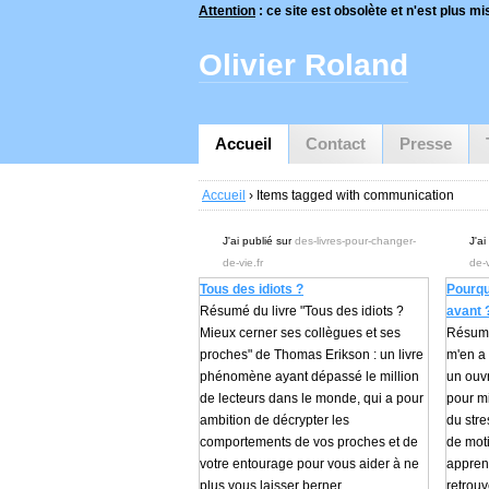
Attention
: ce site est obsolète et n'est plus mis
Olivier Roland
Accueil
Contact
Presse
Accueil
› Items tagged with communication
J'ai publié sur
des-livres-pour-changer-
J'ai
de-vie.fr
de-v
Tous des idiots ?
Pourqu
Résumé du livre "Tous des idiots ?
avant 
Mieux cerner ses collègues et ses
Résumé
proches" de Thomas Erikson : un livre
m'en a 
phénomène ayant dépassé le million
un ouv
de lecteurs dans le monde, qui a pour
pour m
ambition de décrypter les
du str
comportements de vos proches et de
de moti
votre entourage pour vous aider à ne
appren
plus vous laisser berner.
retrouv