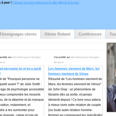
 à jour !
Cliquez ici pour retrouver le site officiel et à jour
Témoignages clients
Olivier Roland
Conférences
Tou
 publié sur
des-livres-pour-changer-
J'ai publié sur
des-livres-pour-changer-
ie.fr
de-vie.fr
oi personne ne m’en a parlé
Les hommes viennent de Mars, les
?
femmes viennent de Vénus
 de "Pourquoi personne ne
Résumé de "Les hommes viennent de
parlé avant ?" de Julie Smith :
Mars, les femmes viennent de Vénus"
rage de psychologie accessible
de John Gray : un phénomène de
ieux comprendre les ressorts
librairie dès sa sortie, et jamais
ess, de la déprime et du manque
démenti depuis ! Ce livre vous aidera
vation, notamment, et
à mieux vivre votre relation de couple
dre à les surmonter pour
(ou toute autre relation homme-
er énergie, calme et joie de
femme) en comprenant les spécificités