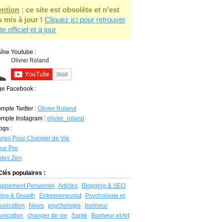
ention
: ce site est obsolète et n'est
s mis à jour !
Cliquez ici pour retrouver
ite officiel et à jour
îne Youtube :
ge Facebook :
mpte Twitter :
Olivier Roland
mpte Instagram :
olivier_roland
ogs :
vres Pour Changer de Vie
ur Pro
udes Zen
lés populaires :
oppement Personnel
Articles
Blogging & SEO
ing & Growth
Entrepreneuriat
Psychologie et
nication
News
psychologie
bonheur
nication
changer de vie
Santé
Bonheur et Art