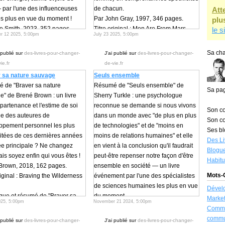
 par l'une des influenceuses
de chacun.
Att
es plus en vue du moment !
Par John Gray, 1997, 346 pages.
plu
ie Smith, 2023, 352 pages.
Titre original : Men Are From Mars,
le s
r 12 2025, 5:00pm
July 23 2025, 5:00pm
riginal : Why has nobody told
Women Are From Venus (1994).
 before (2022).
Chronique et résumé de "Les hommes
Sa cha
 publié sur
des-livres-pour-changer-
J'ai publié sur
des-livres-pour-changer-
que et résumé de "Pourquoi
viennent de Mars, les femmes
ie.fr
de-vie.fr
ne ne m'en a parlé avant ?" de
viennent de Vénus" de John Gray
 sa nature sauvage
Seuls ensemble
mith
Introduction
 de "Braver sa nature
Résumé de "Seuls ensemble" de
ction
John Gray raconte un moment
Sa pa
e" de Brené Brown : un livre
Sherry Turkle : une psychologue
Smith était une jeune femme
marquant de son mariage avec sa
ppartenance et l'estime de soi
reconnue se demande si nous vivons
is anxieuse ; aujourd'hui, elle
femme Bonnie, une semaine après la
Son co
ne des auteures de
dans un monde avec "de plus en plus
confiante et capable de
naissance de leur fille. Épuisée et en
Son co
ppement personnel les plus
de technologies" et de "moins en
er les difficultés. Ce
souffrance, Bonnie se sent
Ses bl
citées de ces dernières années
moins de relations humaines" et elle
ment est-il magique ? Pas du
abandonnée. Lorsqu'il rentre à la
Des Li
ée principale ? Ne changez
en vient à la conclusion qu'il faudrait
Il vient de l’apprentissage
maison, une dispute éclate, mais elle
Blogue
ais soyez enfin qui vous êtes !
peut-être repenser notre façon d'être
s simples et accessibles à tous.
l'implore de rester et de simplement
Habit
Brown, 2018, 162 pages.
ensemble en société — un livre
 gens ignorent le
l'enlacer. Cet instant change sa
Mots-C
riginal : Braving the Wilderness
événement par l'une des spécialistes
nnement de leur esprit. Pour y
perception de l’amour, lui faisant
de sciences humaines les plus en vue
Dével
r, l’autrice se met à publier
comprendre l’importance de l’écoute
que et résumé de "Braver sa
du moment.
Market
déos, sur TikTok notamment,
et du soutien inconditionnel.
025, 5:00pm
November 21 2024, 5:00pm
 sauvage" de Brené Brown
Sherry Turkle, 2015, 523 pages.
Commu
 décide à écrire ce livre.
Il réalise que les hommes et les
e 1 : Partout et nulle part
Titre original : Alone together (2011).
commu
t ? Transmettre des
femmes communiquent différemment
 publié sur
des-livres-pour-changer-
J'ai publié sur
des-livres-pour-changer-