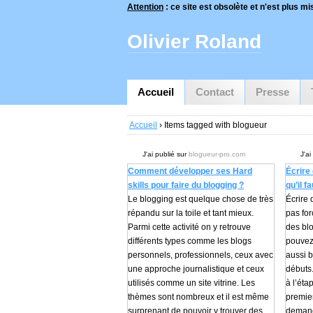
Attention
: ce site est obsolète et n'est plus mis
Olivier Roland
Accueil
Contact
Presse
Accueil
› Items tagged with blogueur
J'ai publié sur
blogueur-pro.com
J'ai
Comment développer ses Hard
Écrire 
skills pour faire du blogging ?
qu’il f
Le blogging est quelque chose de très
Écrire 
répandu sur la toile et tant mieux.
pas for
Parmi cette activité on y retrouve
des bl
différents types comme les blogs
pouvez 
personnels, professionnels, ceux avec
aussi 
une approche journalistique et ceux
débuts.
utilisés comme un site vitrine. Les
à l’éta
thèmes sont nombreux et il est même
premier
surprenant de pouvoir y trouver des
demand