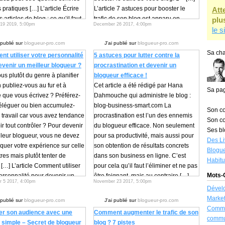
pratiques […] L’article Écrire
L’article 7 astuces pour booster le
Att
 articles de blog : ce qu’il faut
trafic de son blog est apparu en
plu
 19 2019, 5:00pm
December 26 2017, 4:00pm
est apparu en premier sur
premier sur Blogueur Pro.
le s
ur Pro.
Continuer à lire...
 publié sur
blogueur-pro.com
J'ai publié sur
blogueur-pro.com
er à lire...
Sa cha
t utiliser votre personnalité
5 astuces pour lutter contre la
evenir un meilleur blogueur ?
procrastination et devenir un
us plutôt du genre à planifier
blogueur efficace !
 publiez-vous au fur et à
Cet article a été rédigé par Hana
Sa pa
 que vous écrivez ? Préférez-
Dahmouche qui administre le blog :
éléguer ou bien accumulez-
blog-business-smart.com La
Son co
 travail car vous avez tendance
procrastination est l’un des ennemis
Son co
ir tout contrôler ? Pour devenir
du blogueur efficace. Non seulement
Ses bl
lleur blogueur, vous ne devez
pour sa productivité, mais aussi pour
Des Li
quer votre expérience sur celle
son obtention de résultats concrets
Blogue
res mais plutôt tenter de
dans son business en ligne. C’est
Habit
 […] L’article Comment utiliser
pour cela qu’il faut l’éliminer et ne pas
Mots-C
ersonnalité pour devenir un
être feignant, mais au contraire […]
 5 2017, 4:00pm
November 23 2017, 5:00pm
ur blogueur ? est apparu en
L’article 5 astuces pour lutter contre la
Dével
r sur Blogueur Pro.
procrastination et devenir un blogueur
Market
 publié sur
blogueur-pro.com
J'ai publié sur
blogueur-pro.com
er à lire...
efficace ! est apparu en premier sur
Commu
ser son audience avec une
Comment augmenter le trafic de son
Blogueur Pro.
commu
 simple – Secret de blogueur
blog ? 7 pistes