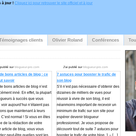
 à jour !
Cliquez ici pour retrouver le site officiel et à jour
Témoignages clients
Olivier Roland
Conférences
Tou
 publié sur
blogueur-pro.com
J'ai publié sur
blogueur-pro.com
de bons articles de blog : ce
7 astuces pour booster le trafic de
aut savoir
son blog
de bons articles de blog n’est
S’il n’est pas nécessaire d’obtenir des
cément inné. En effet, la plupart
dizaines de milliers de vues pour
ogueurs à succès que vous
réussir à vivre de son blog, il est
voir aujourd’hui n’étaient pas
néanmoins important de recevoir un
bons que maintenant à leurs
minimum de trafic sur son site pour
 C’est normal ! Si vous en êtes
espérer devenir blogueur
pe de la rédaction de votre
professionnel. Je vous propose de
 article de blog, vous vous
découvrir tout de suite 7 astuces pour
ez peut-être quelles sont les
booster le trafic de votre blog. 1 – […]