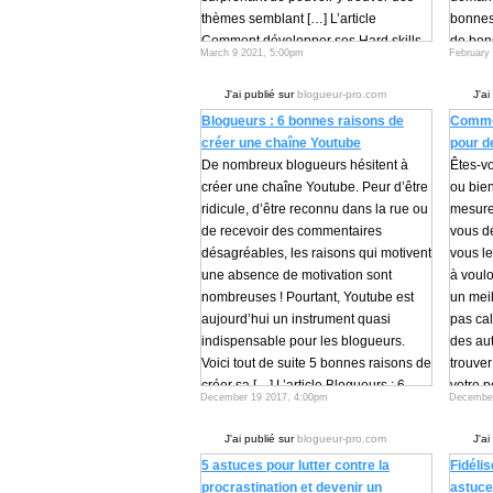
thèmes semblant […] L’article
bonnes 
Comment développer ses Hard skills
de bons
March 9 2021, 5:00pm
February
pour faire du blogging ? est apparu en
savoir 
premier sur Blogueur Pro.
Blogue
J'ai publié sur
blogueur-pro.com
J'ai
Continuer à lire...
Continu
Blogueurs : 6 bonnes raisons de
Commen
créer une chaîne Youtube
pour d
De nombreux blogueurs hésitent à
Êtes-vo
créer une chaîne Youtube. Peur d’être
ou bien
ridicule, d’être reconnu dans la rue ou
mesure
de recevoir des commentaires
vous d
désagréables, les raisons qui motivent
vous le
une absence de motivation sont
à voulo
nombreuses ! Pourtant, Youtube est
un mei
aujourd’hui un instrument quasi
pas cal
indispensable pour les blogueurs.
des aut
Voici tout de suite 5 bonnes raisons de
trouver
créer sa […] L’article Blogueurs : 6
votre p
December 19 2017, 4:00pm
December
bonnes raisons de créer une chaîne
meille
Youtube est apparu en premier sur
premie
J'ai publié sur
blogueur-pro.com
J'ai
Blogueur Pro.
Continu
5 astuces pour lutter contre la
Fidéli
Continuer à lire...
procrastination et devenir un
astuce