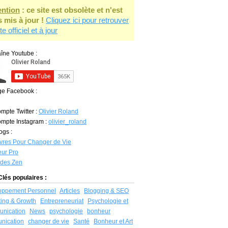
ention
: ce site est obsolète et n'est
s mis à jour !
Cliquez ici pour retrouver
ite officiel et à jour
îne Youtube :
ge Facebook :
mpte Twitter :
Olivier Roland
mpte Instagram :
olivier_roland
ogs :
vres Pour Changer de Vie
ur Pro
udes Zen
lés populaires :
oppement Personnel
Articles
Blogging & SEO
ing & Growth
Entrepreneuriat
Psychologie et
nication
News
psychologie
bonheur
nication
changer de vie
Santé
Bonheur et Art