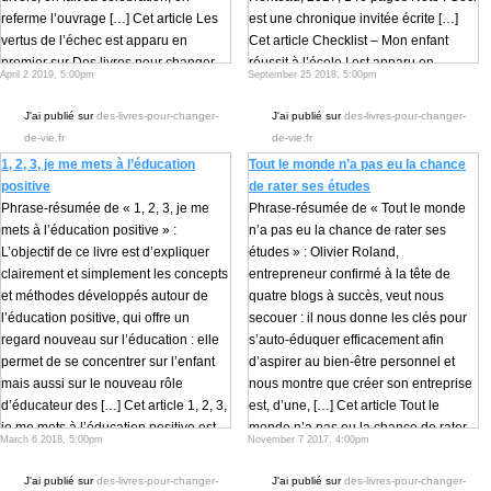
referme l’ouvrage […] Cet article Les
est une chronique invitée écrite […]
vertus de l’échec est apparu en
Cet article Checklist – Mon enfant
premier sur Des livres pour changer
réussit à l’école ! est apparu en
April 2 2019, 5:00pm
September 25 2018, 5:00pm
de vie.
premier sur Des livres pour changer
Continuer à lire...
de vie.
J'ai publié sur
des-livres-pour-changer-
J'ai publié sur
des-livres-pour-changer-
Continuer à lire...
de-vie.fr
de-vie.fr
1, 2, 3, je me mets à l’éducation
Tout le monde n’a pas eu la chance
positive
de rater ses études
Phrase-résumée de « 1, 2, 3, je me
Phrase-résumée de « Tout le monde
mets à l’éducation positive » :
n’a pas eu la chance de rater ses
L’objectif de ce livre est d’expliquer
études » : Olivier Roland,
clairement et simplement les concepts
entrepreneur confirmé à la tête de
et méthodes développés autour de
quatre blogs à succès, veut nous
l’éducation positive, qui offre un
secouer : il nous donne les clés pour
regard nouveau sur l’éducation : elle
s’auto-éduquer efficacement afin
permet de se concentrer sur l’enfant
d’aspirer au bien-être personnel et
mais aussi sur le nouveau rôle
nous montre que créer son entreprise
d’éducateur des […] Cet article 1, 2, 3,
est, d’une, […] Cet article Tout le
je me mets à l’éducation positive est
monde n’a pas eu la chance de rater
March 6 2018, 5:00pm
November 7 2017, 4:00pm
apparu en premier sur Des livres pour
ses études est apparu en premier sur
changer de vie.
Des livres pour changer de vie.
J'ai publié sur
des-livres-pour-changer-
J'ai publié sur
des-livres-pour-changer-