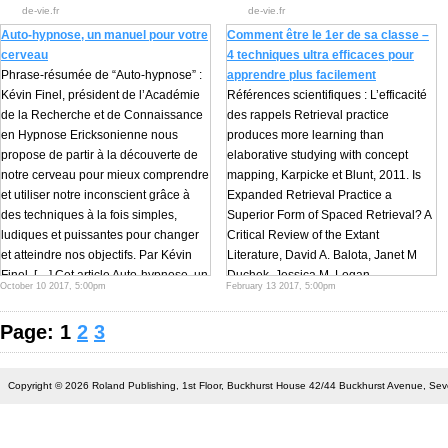
Continuer à lire...
Continuer à lire...
de-vie.fr
de-vie.fr
Auto-hypnose, un manuel pour votre
Comment être le 1er de sa classe –
cerveau
4 techniques ultra efficaces pour
Phrase-résumée de “Auto-hypnose” :
apprendre plus facilement
Kévin Finel, président de l’Académie
Références scientifiques : L’efficacité
de la Recherche et de Connaissance
des rappels Retrieval practice
en Hypnose Ericksonienne nous
produces more learning than
propose de partir à la découverte de
elaborative studying with concept
notre cerveau pour mieux comprendre
mapping, Karpicke et Blunt, 2011. Is
et utiliser notre inconscient grâce à
Expanded Retrieval Practice a
des techniques à la fois simples,
Superior Form of Spaced Retrieval? A
ludiques et puissantes pour changer
Critical Review of the Extant
et atteindre nos objectifs. Par Kévin
Literature, David A. Balota, Janet M
Finel, […] Cet article Auto-hypnose, un
Duchek, Jessica M. Logan
October 10 2017, 5:00pm
February 13 2017, 5:00pm
manuel pour votre cerveau est apparu
Metacognitive strategies in student
en premier sur Des livres pour
learning: do students practise […]
Page: 1
2
3
changer de vie.
Continuer à lire...
Continuer à lire...
Copyright © 2026 Roland Publishing, 1st Floor, Buckhurst House 42/44 Buckhurst Avenue, S