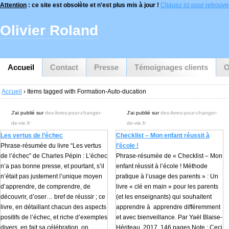
Attention
: ce site est obsolète et n'est plus mis à jour !
Cliquez ici pour retrouver 
Olivier Roland
Accueil
Contact
Presse
Témoignages clients
O
Accueil
› Items tagged with Formation-Auto-ducation
J'ai publié sur
des-livres-pour-changer-
J'ai publié sur
des-livres-pour-changer-
de-vie.fr
de-vie.fr
Les vertus de l’échec
Checklist – Mon enfant réussit à
Phrase-résumée du livre “Les vertus
l’école !
de l’échec” de Charles Pépin : L’échec
Phrase-résumée de « Checklist – Mon
n’a pas bonne presse, et pourtant, s’il
enfant réussit à l’école ! Méthode
n’était pas justement l’unique moyen
pratique à l’usage des parents » : Un
d’apprendre, de comprendre, de
livre « clé en main » pour les parents
découvrir, d’oser… bref de réussir ; ce
(et les enseignants) qui souhaitent
livre, en détaillant chacun des aspects
apprendre à apprendre différemment
positifs de l’échec, et riche d’exemples
et avec bienveillance. Par Yaël Blaise-
divers, en fait sa célébration, on
Hériteau, 2017, 146 pages Note : Ceci