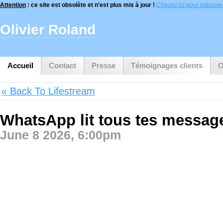
Attention
: ce site est obsolète et n'est plus mis à jour !
Cliquez ici pour retrouver 
Olivier Roland
Accueil
Contact
Presse
Témoignages clients
O
« Back To Lifestream
WhatsApp lit tous tes messag
June 8 2026, 6:00pm