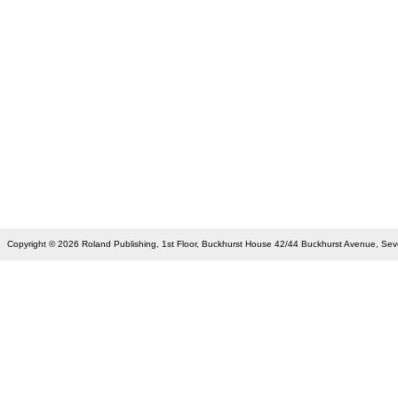
Copyright © 2026 Roland Publishing, 1st Floor, Buckhurst House 42/44 Buckhurst Avenue, S