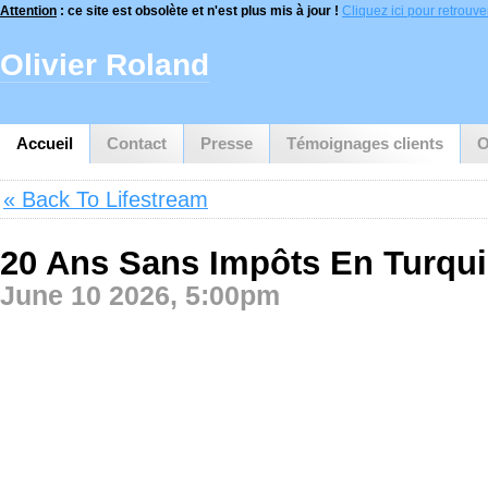
Attention
: ce site est obsolète et n'est plus mis à jour !
Cliquez ici pour retrouver 
Olivier Roland
Accueil
Contact
Presse
Témoignages clients
O
« Back To Lifestream
20 Ans Sans Impôts En Turqui
June 10 2026, 5:00pm