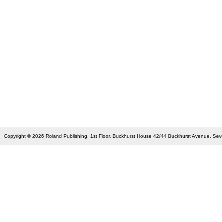
Copyright © 2026 Roland Publishing, 1st Floor, Buckhurst House 42/44 Buckhurst Avenue, S