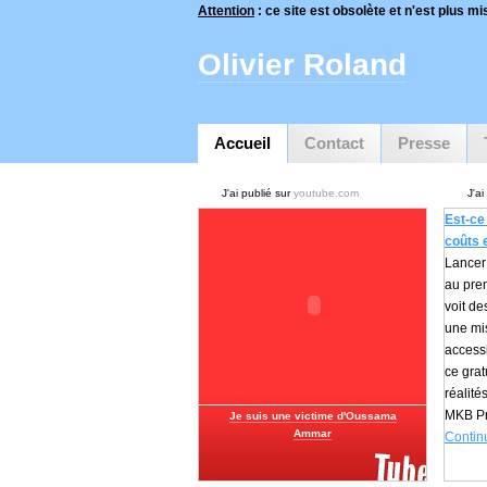
Attention
: ce site est obsolète et n'est plus mis
Olivier Roland
Accueil
Contact
Presse
J'ai publié sur
youtube.com
J'ai
Est-ce 
coûts e
Lancer 
au prem
voit de
une mis
accessib
ce grat
réalité
MKB Pr
Je suis une victime d'Oussama
Ammar
Continu