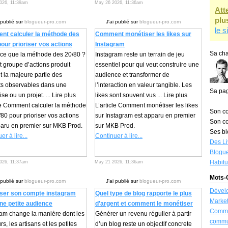
026, 11:39am
May 26 2026, 11:36am
Att
plu
 publié sur
blogueur-pro.com
J'ai publié sur
blogueur-pro.com
le s
t calculer la méthode des
Comment monétiser les likes sur
pour prioriser vos actions
Instagram
Sa cha
-ce que la méthode des 20/80 ?
Instagram reste un terrain de jeu
t groupe d’actions produit
essentiel pour qui veut construire une
 la majeure partie des
audience et transformer de
ats observables dans une
l’interaction en valeur tangible. Les
Sa pa
ise ou un projet. ... Lire plus
likes sont souvent vus ... Lire plus
cle Comment calculer la méthode
L’article Comment monétiser les likes
Son co
80 pour prioriser vos actions
sur Instagram est apparu en premier
Son co
paru en premier sur MKB Prod.
sur MKB Prod.
Ses bl
er à lire...
Continuer à lire...
Des Li
Blogue
Habit
026, 11:37am
May 21 2026, 11:36am
Mots-C
 publié sur
blogueur-pro.com
J'ai publié sur
blogueur-pro.com
Dével
ser son compte instagram
Quel type de blog rapporte le plus
Market
ne petite audience
d’argent et comment le monétiser
Commu
ram change la manière dont les
Générer un revenu régulier à partir
commu
rs, les artisans et les petites
d’un blog reste un objectif concrete