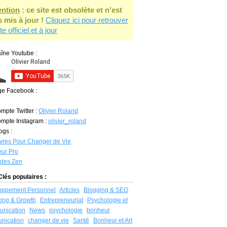
ention
: ce site est obsolète et n'est
s mis à jour !
Cliquez ici pour retrouver
ite officiel et à jour
îne Youtube :
ge Facebook :
mpte Twitter :
Olivier Roland
mpte Instagram :
olivier_roland
ogs :
vres Pour Changer de Vie
ur Pro
udes Zen
lés populaires :
oppement Personnel
Articles
Blogging & SEO
ing & Growth
Entrepreneuriat
Psychologie et
nication
News
psychologie
bonheur
nication
changer de vie
Santé
Bonheur et Art