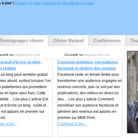
 à jour !
Cliquez ici pour retrouver le site officiel et à jour
Témoignages clients
Olivier Roland
Conférences
Tou
 publié sur
blogueur-pro.com
J'ai publié sur
blogueur-pro.com
gratuit d’écrire un blog :
Comment monétiser son audience
t réalités
facebook et générer des revenus
un blog peut sembler gratuit
Facebook reste un terrain fertile pour
ier abord, surtout lorsque l’on
transformer une audience engagée en
s plateformes qui promettent
revenus concrets, que ce soit par des
e en ligne sans frais. Cette
publications, des vidéos en direct ou
ilité ... Lire plus L’article Est-
des ... Lire plus L’article Comment
uit d’écrire un blog : coûts et
monétiser son audience facebook et
s est apparu en premier sur
générer des revenus est apparu en
od.
premier sur MKB Prod.
er à lire...
Continuer à lire...