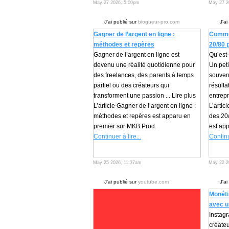
May 27 2026, 5:00pm
May 27 2
J'ai publié sur
blogueur-pro.com
J'ai
Gagner de l’argent en ligne :
Commen
méthodes et repères
20/80 
Gagner de l’argent en ligne est
Qu’est
devenu une réalité quotidienne pour
Un peti
des freelances, des parents à temps
souvent
partiel ou des créateurs qui
résult
transforment une passion ... Lire plus
entrepr
L’article Gagner de l’argent en ligne :
L’arti
méthodes et repères est apparu en
des 20/
premier sur MKB Prod.
est ap
Continuer à lire...
Continu
May 25 2026, 11:37am
May 22 2
J'ai publié sur
youtube.com
J'ai
Monéti
avec u
Instag
créateu