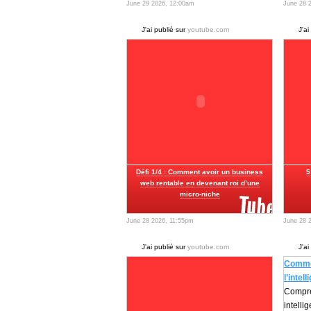
June 29 2026, 12:00am
June 28 
J'ai publié sur
youtube.com
J'ai
Défi 1/4 : Comment avoir un business
5
web rentable en devenant roi d’une
micro-niche
June 28 2026, 11:55pm
June 28 
J'ai publié sur
youtube.com
J'ai
Commen
l’intell
Compre
intelli