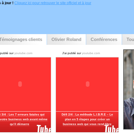
 à jour !
Cliquez ici pour retrouver le site officiel et à jour
Témoignages clients
Olivier Roland
Conférences
Tou
 publié sur
youtube.com
J'ai publié sur
youtube.com
i 3/4 : Les 7 erreurs fatales qui
Défi 2/4 : La méthode L.I.B.R.E – Le
 votre business web avant même
plan en 5 étapes pour créer un
qu’il démarre
business web qui vous rend libre