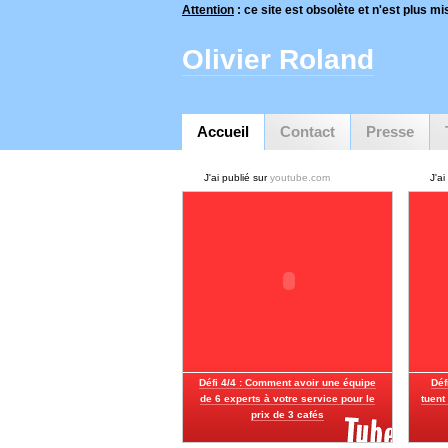
Attention
: ce site est obsolète et n'est plus mis
Olivier Roland
Accueil
Contact
Presse
J'ai publié sur
youtube.com
J'ai
Défi 4/4 : Comment avoir une équipe
Déf
de 6 experts à votre service pour le
tuent
prix de 3 cafés