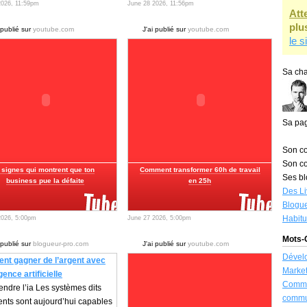
2026, 11:59pm
June 28 2026, 11:56pm
Att
plu
 publié sur
youtube.com
J'ai publié sur
youtube.com
le s
Sa cha
Sa pa
Son co
Son co
 signes qui montrent que ton
Comment transformer 60h de travail
Ses bl
business pue la défaite
en 25h
Des Li
Blogue
Habit
2026, 5:00pm
June 27 2026, 5:00pm
Mots-C
 publié sur
blogueur-pro.com
J'ai publié sur
youtube.com
Dével
t gagner de l’argent avec
Market
igence artificielle
Commu
ndre l’ia Les systèmes dits
commu
gents sont aujourd’hui capables