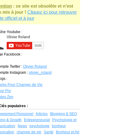
ention
: ce site est obsolète et n'est
s mis à jour !
Cliquez ici pour retrouver
ite officiel et à jour
îne Youtube :
ge Facebook :
mpte Twitter :
Olivier Roland
mpte Instagram :
olivier_roland
ogs :
vres Pour Changer de Vie
ur Pro
udes Zen
lés populaires :
oppement Personnel
Articles
Blogging & SEO
ing & Growth
Entrepreneuriat
Psychologie et
nication
News
psychologie
bonheur
nication
changer de vie
Santé
Bonheur et Art