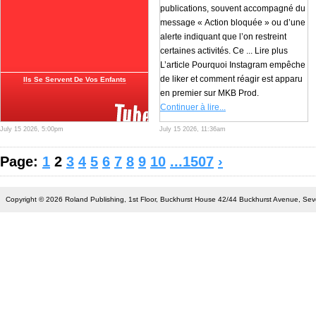
publications, souvent accompagné du
message « Action bloquée » ou d’une
alerte indiquant que l’on restreint
certaines activités. Ce ... Lire plus
L’article Pourquoi Instagram empêche
de liker et comment réagir est apparu
Ils Se Servent De Vos Enfants
en premier sur MKB Prod.
Continuer à lire...
July 15 2026, 5:00pm
July 15 2026, 11:36am
Page:
1
2
3
4
5
6
7
8
9
10
...1507
›
Copyright © 2026 Roland Publishing, 1st Floor, Buckhurst House 42/44 Buckhurst Avenue, S