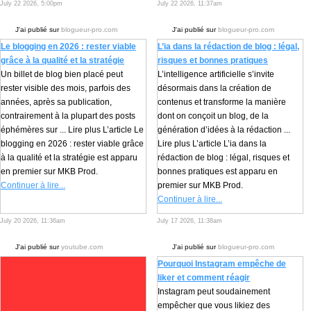
July 22 2026, 5:00pm
July 22 2026, 11:37am
J'ai publié sur
blogueur-pro.com
J'ai publié sur
blogueur-pro.com
Le blogging en 2026 : rester viable
L’ia dans la rédaction de blog : légal,
grâce à la qualité et la stratégie
risques et bonnes pratiques
Un billet de blog bien placé peut
L’intelligence artificielle s’invite
rester visible des mois, parfois des
désormais dans la création de
années, après sa publication,
contenus et transforme la manière
contrairement à la plupart des posts
dont on conçoit un blog, de la
éphémères sur ... Lire plus L’article Le
génération d’idées à la rédaction ...
blogging en 2026 : rester viable grâce
Lire plus L’article L’ia dans la
à la qualité et la stratégie est apparu
rédaction de blog : légal, risques et
en premier sur MKB Prod.
bonnes pratiques est apparu en
Continuer à lire...
premier sur MKB Prod.
Continuer à lire...
July 20 2026, 11:36am
July 17 2026, 11:38am
J'ai publié sur
youtube.com
J'ai publié sur
blogueur-pro.com
Pourquoi Instagram empêche de
liker et comment réagir
Instagram peut soudainement
empêcher que vous likiez des