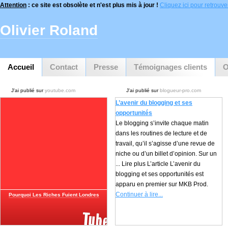
Attention
: ce site est obsolète et n'est plus mis à jour !
Cliquez ici pour retrouver 
Olivier Roland
Accueil
Contact
Presse
Témoignages clients
O
J'ai publié sur
youtube.com
J'ai publié sur
blogueur-pro.com
L’avenir du blogging et ses
opportunités
Le blogging s’invite chaque matin
dans les routines de lecture et de
travail, qu’il s’agisse d’une revue de
niche ou d’un billet d’opinion. Sur un
... Lire plus L’article L’avenir du
blogging et ses opportunités est
apparu en premier sur MKB Prod.
Continuer à lire...
Pourquoi Les Riches Fuient Londres